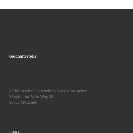
Geschäftsstelle:
Süddeutscher Tauchclub 1950 e.V. München
Magdalena-Bräu Weg 39
80993 München
Links: