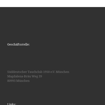
Geschäftsstelle:
Süddeutscher Tauchclub 1950 e.V. München
Magdalena-Bräu Weg 39
80993 München
Links: