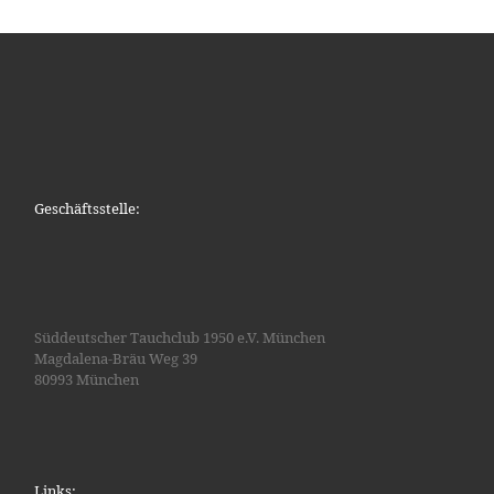
Geschäftsstelle:
Süddeutscher Tauchclub 1950 e.V. München
Magdalena-Bräu Weg 39
80993 München
Links: