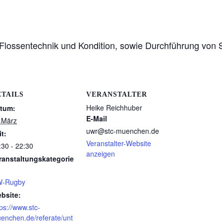
Flossentechnik und Kondition, sowie Durchführung von 
ETAILS
VERANSTALTER
Heike Reichhuber
tum:
E-Mail
.März
uwr@stc-muenchen.de
it:
Veranstalter-Website
:30 - 22:30
anzeigen
ranstaltungskategorie
-Rugby
bsite:
tps://www.stc-
enchen.de/referate/unt