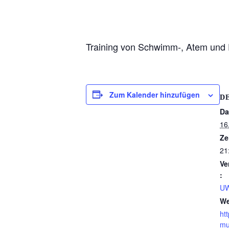
Training von Schwimm-, Atem und 
Zum Kalender hinzufügen
D
Da
16
Ze
21
Ve
:
UW
We
ht
mu