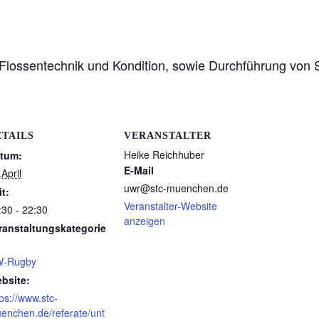
Flossentechnik und Kondition, sowie Durchführung von 
ETAILS
VERANSTALTER
Heike Reichhuber
tum:
E-Mail
April
uwr@stc-muenchen.de
it:
Veranstalter-Website
:30 - 22:30
anzeigen
ranstaltungskategorie
-Rugby
bsite:
tps://www.stc-
enchen.de/referate/unt