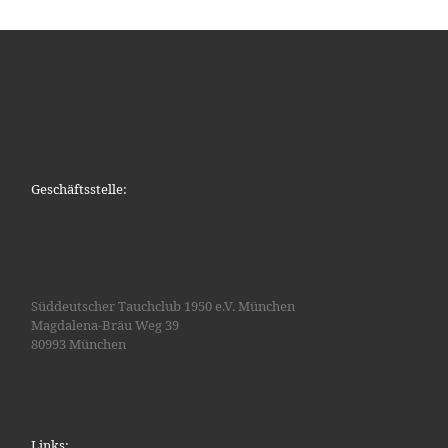
Geschäftsstelle:
Süddeutscher Tauchclub 1950 e.V. München
Magdalena-Bräu Weg 39
80993 München
Links: