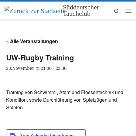
Süddeutscher
Zum Inhalt springen
Search
Tauchclub
Me
« Alle Veranstaltungen
UW-Rugby Training
23.November @ 21:30
-
22:30
Training von Schwimm-, Atem und Flossentechnik und
Kondition, sowie Durchführung von Spielzügen und
Spielen
Zum Kalender hinzufügen