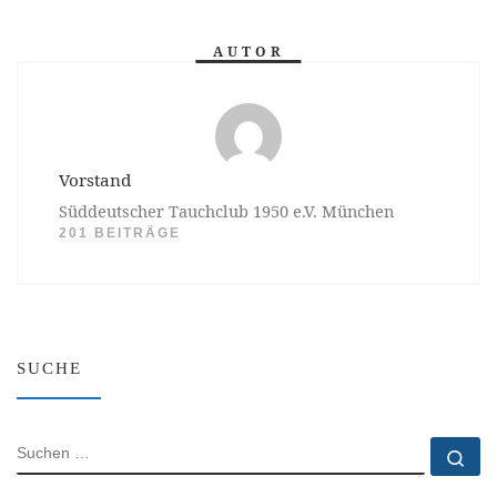
AUTOR
Vorstand
Süddeutscher Tauchclub 1950 e.V. München
201 BEITRÄGE
SUCHE
SUCHE
Su