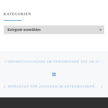
KATEGORIEN
Kategorien
Beitragsnavigation
Vorheriger Beitrag
ÜBUNGSTAUCHGANG AM FRIEDBERGER SEE AM 22.10.2018
ZURÜCK ZUR BEITRAGSL
Nä
1. WORLDCUP FÜR JUNIOREN IM UNTERWASSERRUGBY