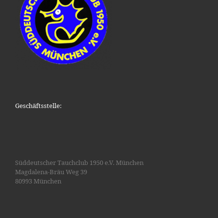
Geschäftsstelle:
Süddeutscher Tauchclub 1950 e.V. München
Magdalena-Bräu Weg 39
80993 München