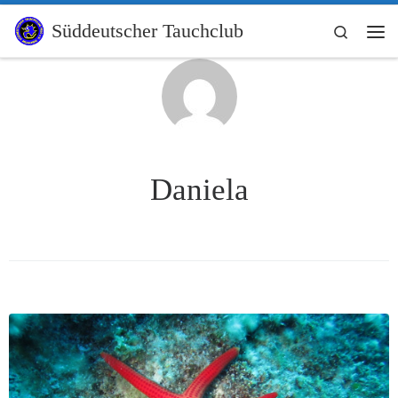
Zum Inhalt springen
Süddeutscher Tauchclub
Search
Me
Daniela