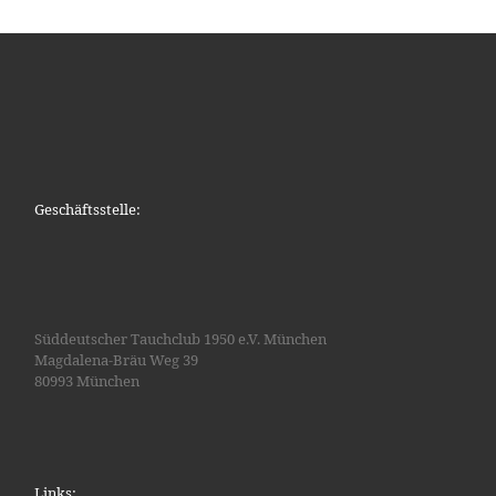
Geschäftsstelle:
Süddeutscher Tauchclub 1950 e.V. München
Magdalena-Bräu Weg 39
80993 München
Links: