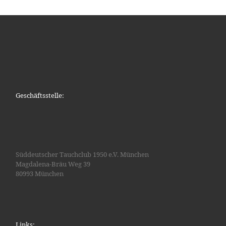
Geschäftsstelle:
Süddeutscher Tauchclub 1950 e.V. München
Magdalena-Bräu Weg 39
80993 München
Links: