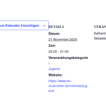
um Kalender hinzufügen
DETAILS
VERA
Kathari
Datum:
Sebasti
21.November.2025
Zeit:
20:00 - 21:00
Veranstaltungskategorie
:
Jugend
Website:
https://www.stc-
muenchen.de/referate/jug
end