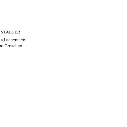
NSTALTER
na Lachenmeir
an Greschan