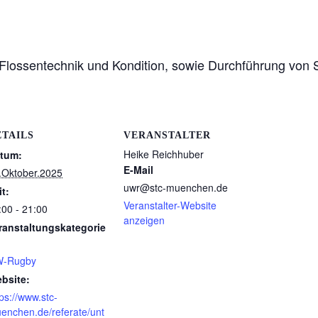
Flossentechnik und Kondition, sowie Durchführung von 
ETAILS
VERANSTALTER
Heike Reichhuber
tum:
E-Mail
.Oktober.2025
uwr@stc-muenchen.de
it:
Veranstalter-Website
:00 - 21:00
anzeigen
ranstaltungskategorie
-Rugby
bsite:
tps://www.stc-
enchen.de/referate/unt