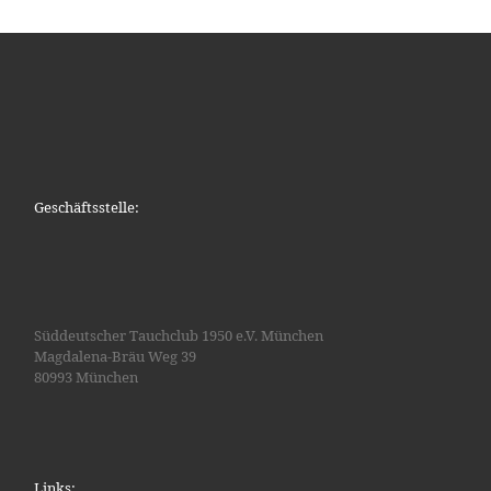
Geschäftsstelle:
Süddeutscher Tauchclub 1950 e.V. München
Magdalena-Bräu Weg 39
80993 München
Links: