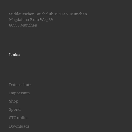
N
a
Süddeutscher Tauchclub 1950 e.V. München
v
Magdalena-Bräu Weg 39
i
80993 München
g
a
t
i
Links:
o
n
Datenschutz
Impressum
Shop
Spond
STC-online
Downloads