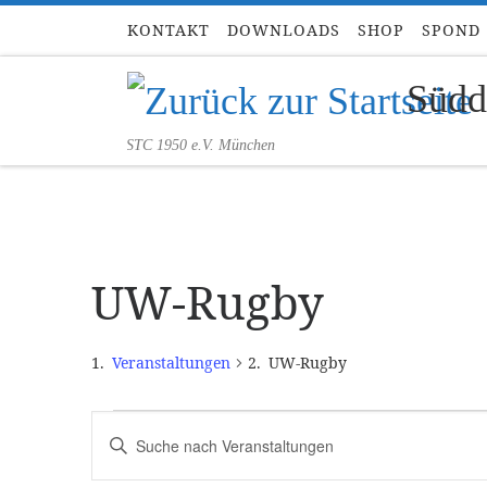
KONTAKT
DOWNLOADS
SHOP
SPOND
Zum Inhalt springen
Südd
STC 1950 e.V. München
UW-Rugby
Veranstaltungen
UW-Rugby
Veranstaltungen für 9.Augus
V
B
i
e
t