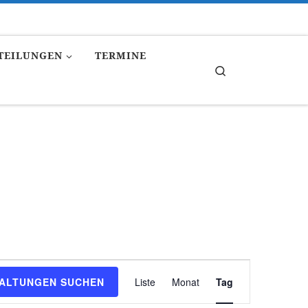
TEILUNGEN
TERMINE
Search
V
ALTUNGEN SUCHEN
Liste
Monat
Tag
e