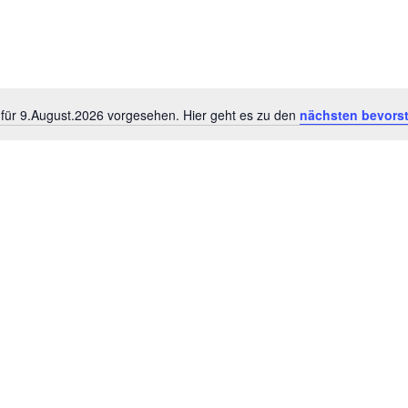
 für 9.August.2026 vorgesehen. Hier geht es zu den
nächsten bevors
H
i
n
w
e
i
s