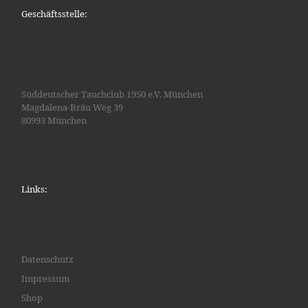
N
Geschäftsstelle:
a
v
i
g
a
Süddeutscher Tauchclub 1950 e.V. München
t
Magdalena-Bräu Weg 39
i
80993 München
o
n
Links:
Datenschutz
Impressum
Shop