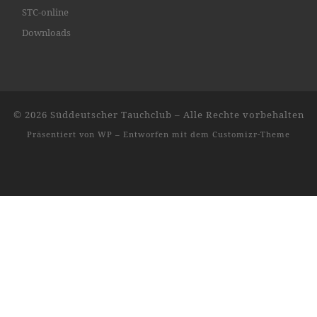
STC-online
Downloads
© 2026
Süddeutscher Tauchclub
– Alle Rechte vorbehalten
Präsentiert von
WP
– Entworfen mit dem
Customizr-Theme