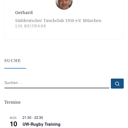
Gerhard
Süddeutscher Tauchclub 1950 e.V. München
130 BEITRÄGE
SUCHE
SUCHE
Su
Termine
21:30
-
22:30
AUG.
10
UW-Rugby Training