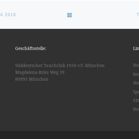
ZURÜCK ZUR BEITRAGSL
4.2018
Geschäftsstelle:
Li
Da
Süddeutscher Tauchclub 1950 e.V. München
Magdalena-Bräu Weg 39
Im
80993 München
Sh
Sp
ST
Do