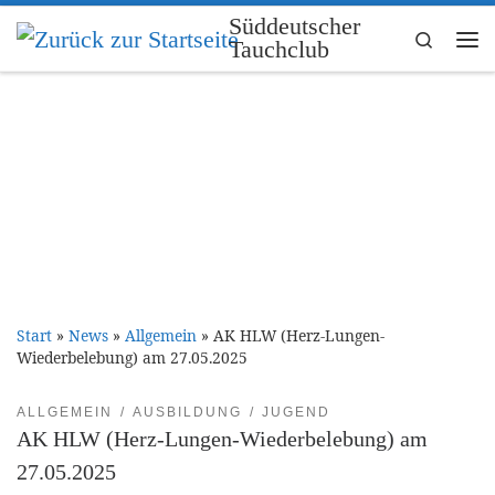
Süddeutscher
Zum Inhalt springen
Search
Tauchclub
Me
Start
»
News
»
Allgemein
»
AK HLW (Herz-Lungen-
Wiederbelebung) am 27.05.2025
ALLGEMEIN
AUSBILDUNG
JUGEND
AK HLW (Herz-Lungen-Wiederbelebung) am
27.05.2025