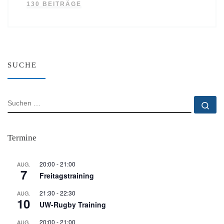
130 BEITRÄGE
SUCHE
SUCHE
Su
Termine
20:00
-
21:00
AUG.
7
Freitagstraining
21:30
-
22:30
AUG.
10
UW-Rugby Training
20:00
-
21:00
AUG.