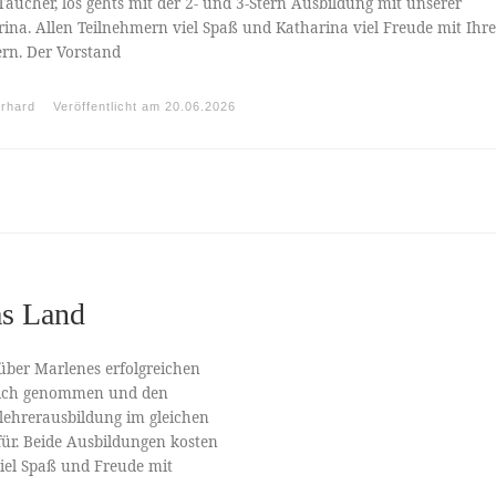
Taucher, los gehts mit der 2- und 3-Stern Ausbildung mit unserer
ina. Allen Teilnehmern viel Spaß und Katharina viel Freude mit Ihr
rn. Der Vorstand
rhard
Veröffentlicht am
20.06.2026
as Land
 über Marlenes erfolgreichen
f sich genommen und den
lehrerausbildung im gleichen
für. Beide Ausbildungen kosten
viel Spaß und Freude mit