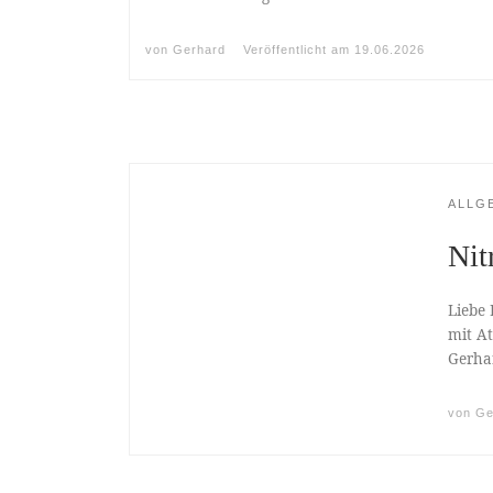
von
Gerhard
Veröffentlicht am
19.06.2026
ALLG
Nit
Liebe
mit A
Gerha
von
Ge