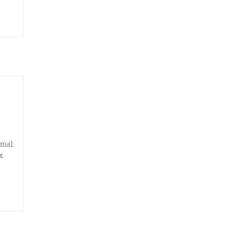
 mal
x