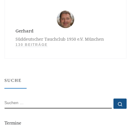
Gerhard
Süddeutscher Tauchclub 1950 e.V. München
130 BEITRÄGE
SUCHE
SUCHE
Su
Termine