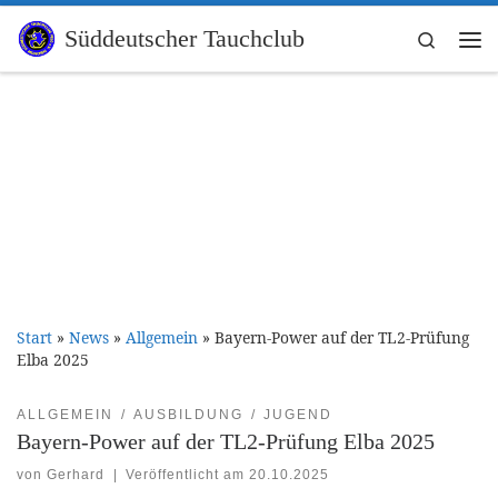
Zum Inhalt springen
Süddeutscher Tauchclub
Search
Me
Start
»
News
»
Allgemein
»
Bayern-Power auf der TL2-Prüfung
Elba 2025
ALLGEMEIN
AUSBILDUNG
JUGEND
Bayern-Power auf der TL2-Prüfung Elba 2025
von
Gerhard
|
Veröffentlicht am
20.10.2025