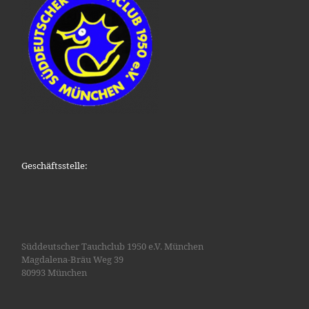
Geschäftsstelle:
Süddeutscher Tauchclub 1950 e.V. München
Magdalena-Bräu Weg 39
80993 München