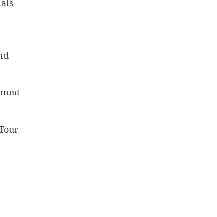
mals
nd
kommt
-Tour