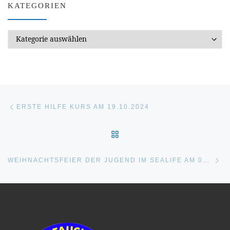
KATEGORIEN
Kategorien
Beitragsnavigation
Vorheriger Beitrag
ERSTE HILFE KURS AM 19.10.2024
ZURÜCK ZUR BEITRAGSL
Nä
WEIHNACHTSFEIER DER JUGEND IM SEALIFE AM 07.12.2024