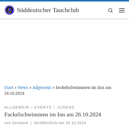
Zum Inhalt springen
Süddeutscher Tauchclub
Search
Me
Start
»
News
»
Allgemein
»
Fackelschwimmen im Inn am
26.10.2024
ALLGEMEIN
EVENTS
JUGEND
Fackelschwimmen im Inn am 26.10.2024
von
Vorstand
|
Veröffentlicht am
26.10.2024