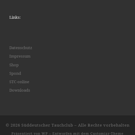
Links:
Datenschutz
Impressum
Shop
Spond
STC-online
Downloads
© 2026
Süddeutscher Tauchclub
– Alle Rechte vorbehalten
Präsentiert von
WP
– Entworfen mit dem
Customizr-Theme