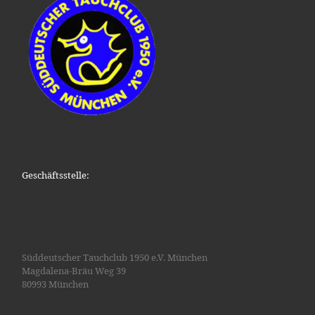
Geschäftsstelle:
Süddeutscher Tauchclub 1950 e.V. München
Magdalena-Bräu Weg 39
80993 München