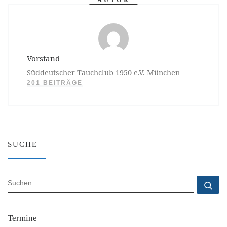
Vorstand
Süddeutscher Tauchclub 1950 e.V. München
201 BEITRÄGE
SUCHE
SUCHE
Su
Termine