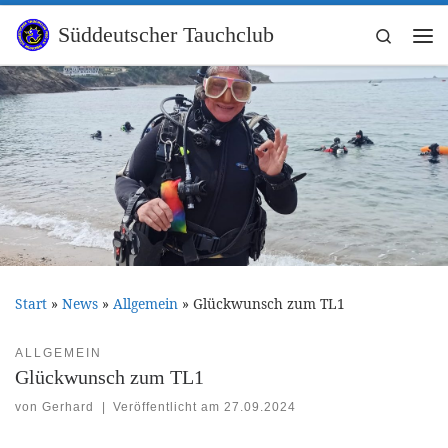
Zum Inhalt springen
Süddeutscher Tauchclub
Search
Me
Start
»
News
»
Allgemein
»
Glückwunsch zum TL1
ALLGEMEIN
Glückwunsch zum TL1
von
Gerhard
|
Veröffentlicht am
27.09.2024