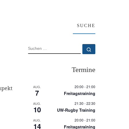
SUCHE
SUCHE
Suchen …
Termine
20:00
-
21:00
AUG.
spekt
7
Freitagstraining
21:30
-
22:30
AUG.
10
UW-Rugby Training
20:00
-
21:00
AUG.
14
Freitagstraining