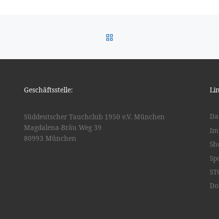
ZURÜCK ZUR BEITRAGSL
Geschäftsstelle:
Li
Da
Süddeutscher Tauchclub 1950 e.V. München
Magdalena-Bräu Weg 39
Im
80993 München
Sh
Sp
ST
Do