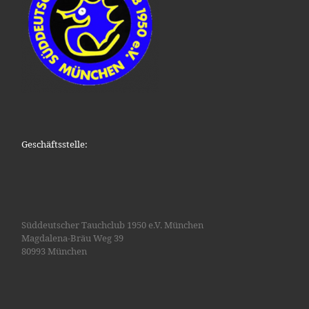
Geschäftsstelle:
Süddeutscher Tauchclub 1950 e.V. München
Magdalena-Bräu Weg 39
80993 München