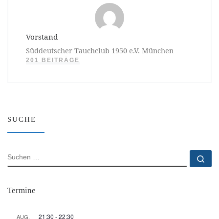
Vorstand
Süddeutscher Tauchclub 1950 e.V. München
201 BEITRÄGE
SUCHE
SUCHE
Su
Termine
21:30
-
22:30
AUG.