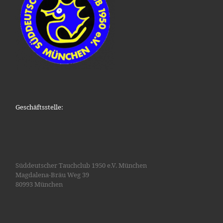
Geschäftsstelle:
Süddeutscher Tauchclub 1950 e.V. München
Magdalena-Bräu Weg 39
80993 München