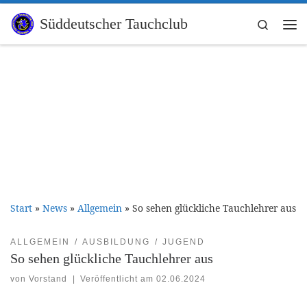
Zum Inhalt springen
Süddeutscher Tauchclub
Search
Me
Start
»
News
»
Allgemein
»
So sehen glückliche Tauchlehrer aus
ALLGEMEIN
AUSBILDUNG
JUGEND
So sehen glückliche Tauchlehrer aus
von
Vorstand
|
Veröffentlicht am
02.06.2024