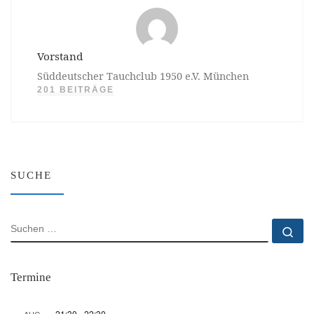
Vorstand
Süddeutscher Tauchclub 1950 e.V. München
201 BEITRÄGE
SUCHE
SUCHE
Su
Termine
21:30
-
22:30