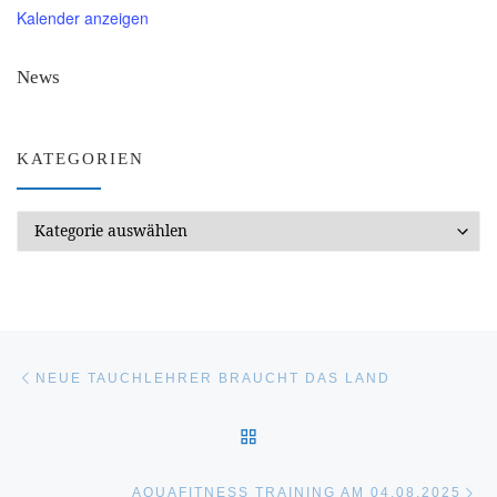
Kalender anzeigen
News
KATEGORIEN
Kategorien
Beitragsnavigation
Vorheriger Beitrag
NEUE TAUCHLEHRER BRAUCHT DAS LAND
ZURÜCK ZUR BEITRAGSL
Nä
AQUAFITNESS TRAINING AM 04.08.2025