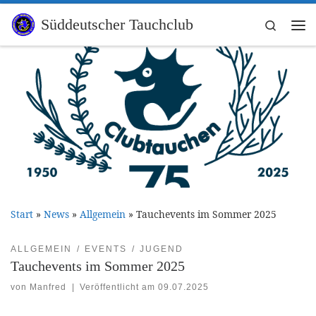
Zum Inhalt springen
Süddeutscher Tauchclub
Search
Me
Start
»
News
»
Allgemein
»
Tauchevents im Sommer 2025
ALLGEMEIN
EVENTS
JUGEND
Tauchevents im Sommer 2025
von
Manfred
|
Veröffentlicht am
09.07.2025