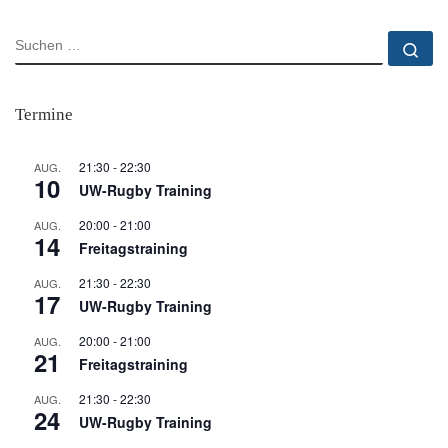
SUCHE
Su
Termine
21:30
-
22:30
AUG.
10
UW-Rugby Training
20:00
-
21:00
AUG.
14
Freitagstraining
21:30
-
22:30
AUG.
17
UW-Rugby Training
20:00
-
21:00
AUG.
21
Freitagstraining
21:30
-
22:30
AUG.
24
UW-Rugby Training