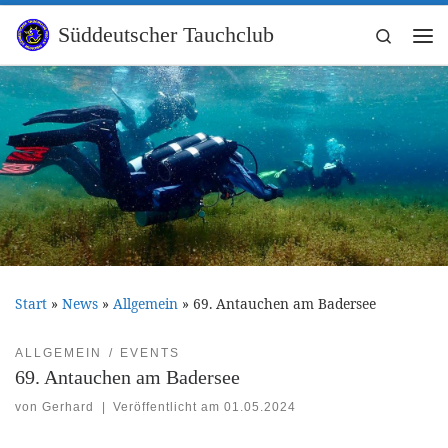
Zum Inhalt springen
Süddeutscher Tauchclub
Search
Me
Start
»
News
»
Allgemein
»
69. Antauchen am Badersee
ALLGEMEIN
EVENTS
69. Antauchen am Badersee
von
Gerhard
|
Veröffentlicht am
01.05.2024