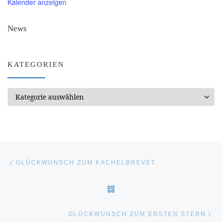
Kalender anzeigen
News
KATEGORIEN
Kategorien
Beitragsnavigation
Vorheriger Beitrag
GLÜCKWUNSCH ZUM KACHELBREVET
ZURÜCK ZUR BEITRAGSL
Nä
GLÜCKWUNSCH ZUM ERSTEN STERN