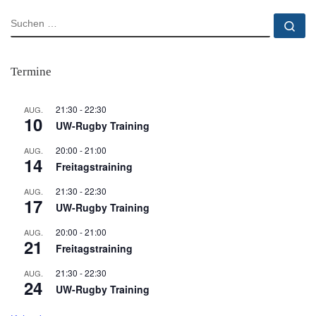
SUCHE
Su
Termine
21:30
-
22:30
AUG.
10
UW-Rugby Training
20:00
-
21:00
AUG.
14
Freitagstraining
21:30
-
22:30
AUG.
17
UW-Rugby Training
20:00
-
21:00
AUG.
21
Freitagstraining
21:30
-
22:30
AUG.
24
UW-Rugby Training