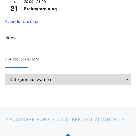
20:00
-
21:00
AUG.
21
Freitagstraining
Kalender anzeigen
News
KATEGORIEN
Kategorien
Beitragsnavigation
Vorheriger Beitrag
AUSSCHREIBUNG DTSA SILBER/ GDL ADVANCED SPORTS DIVER PRÜFUNG
ZURÜCK ZUR BEITRAGSL