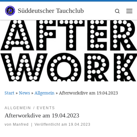
Zum Inhalt springen
Süddeutscher Tauchclub
Search
Me
Start
»
News
»
Allgemein
»
Afterworkdive am 19.04.2023
ALLGEMEIN
EVENTS
Afterworkdive am 19.04.2023
von
Manfred
|
Veröffentlicht am
19.04.2023