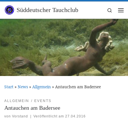
Zum Inhalt springen
Süddeutscher Tauchclub
Search
Me
Start
»
News
»
Allgemein
»
Antauchen am Badersee
ALLGEMEIN
EVENTS
Antauchen am Badersee
von
Vorstand
|
Veröffentlicht am
27.04.2016