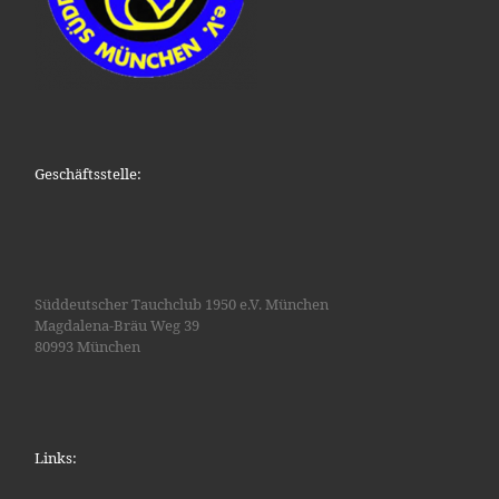
Geschäftsstelle:
Süddeutscher Tauchclub 1950 e.V. München
Magdalena-Bräu Weg 39
80993 München
Links: