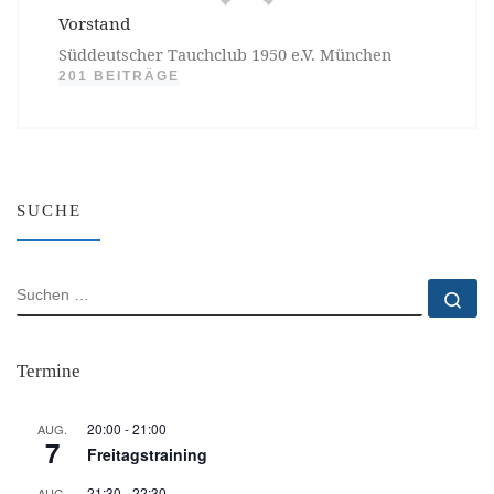
Vorstand
Süddeutscher Tauchclub 1950 e.V. München
201 BEITRÄGE
SUCHE
SUCHE
Su
Termine
20:00
-
21:00
AUG.
7
Freitagstraining
21:30
-
22:30
AUG.