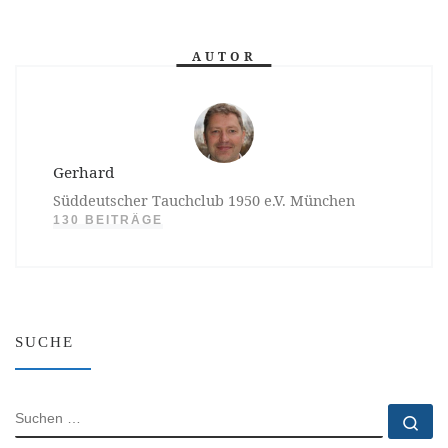
AUTOR
Gerhard
Süddeutscher Tauchclub 1950 e.V. München
130 BEITRÄGE
SUCHE
SUCHE
Su