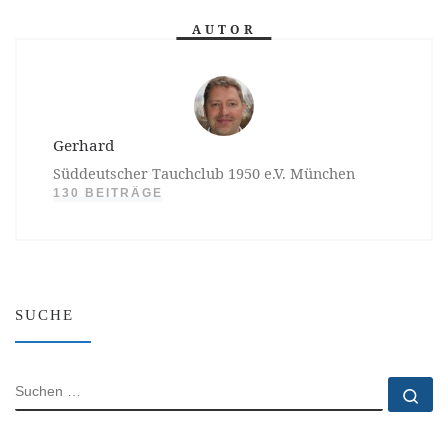
AUTOR
Gerhard
Süddeutscher Tauchclub 1950 e.V. München
130 BEITRÄGE
SUCHE
SUCHE
Su