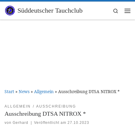
Zum Inhalt springen
Süddeutscher Tauchclub
Search
Me
Start
»
News
»
Allgemein
»
Ausschreibung DTSA NITROX *
ALLGEMEIN
AUSSCHREIBUNG
Ausschreibung DTSA NITROX *
von
Gerhard
|
Veröffentlicht am
27.10.2023