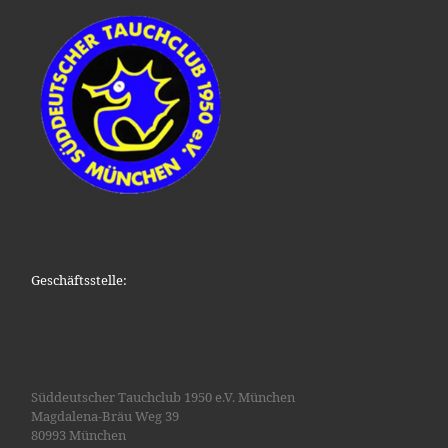
Geschäftsstelle:
Süddeutscher Tauchclub 1950 e.V. München
Magdalena-Bräu Weg 39
80993 München