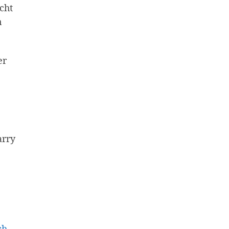
cht
n
er
arry
ch