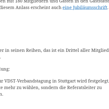
en mit 180 Mitgliedern und Gästen in den Gaststätt
 diesem Anlass erscheint auch
eine Jubiläumsschrift
.
 in seinen Reihen, das ist ein Drittel aller Mitglied
.
lung:
ur VDST-Verbandstagung in Stuttgart wird festgelegt.
te mehr zu wählen, sondern die Referatsleiter zu
n.