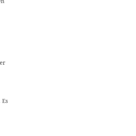
en
er
 Es