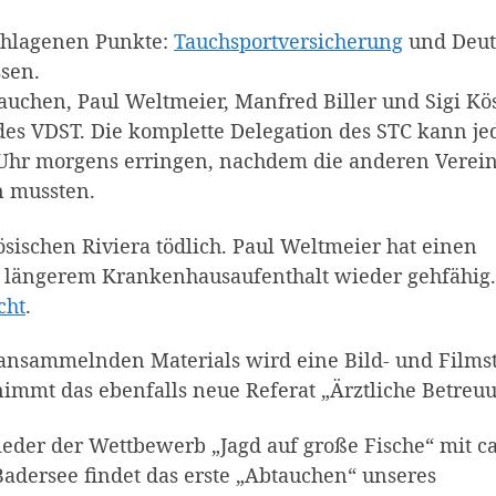
chlagenen Punkte:
Tauchsportversicherung
und Deut
sen.
auchen, Paul Weltmeier, Manfred Biller und Sigi Kö
es VDST. Die komplette Delegation des STC kann je
 Uhr morgens erringen, nachdem die anderen Verei
n mussten.
ösischen Riviera tödlich. Paul Weltmeier hat einen
ch längerem Krankenhausaufenthalt wieder gehfähig
cht
.
ansammelnden Materials wird eine Bild- und Filmst
nimmt das ebenfalls neue Referat „Ärztliche Betreu
der der Wettbewerb „Jagd auf große Fische“ mit ca
Badersee findet das erste „Abtauchen“ unseres