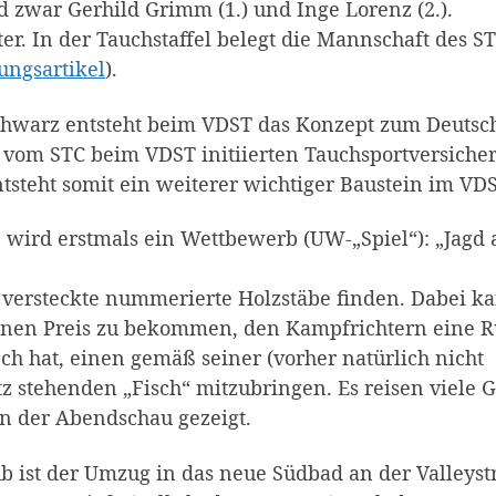
d zwar Gerhild Grimm (1.) und Inge Lorenz (2.).
r. In der Tauchstaffel belegt die Mannschaft des S
tungsartikel
).
chwarz entsteht beim VDST das Konzept zum Deutsc
 vom STC beim VDST initiierten Tauchsportversiche
steht somit ein weiterer wichtiger Baustein im VDS
wird erstmals ein Wettbewerb (UW-„Spiel“): „Jagd 
versteckte nummerierte Holzstäbe finden. Dabei k
 einen Preis zu bekommen, den Kampfrichtern eine 
h hat, einen gemäß seiner (vorher natürlich nicht
stehenden „Fisch“ mitzubringen. Es reisen viele G
in der Abendschau gezeigt.
ub ist der Umzug in das neue Südbad an der Valleyst