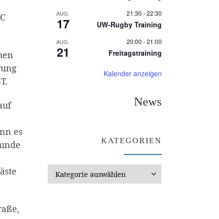
21:30
-
22:30
AUG.
TC
17
UW-Rugby Training
20:00
-
21:00
AUG.
21
Freitagstraining
hen
rung
Kalender anzeigen
T.
News
auf
ann es
KATEGORIEN
Runde
Kategorien
äste
raße,