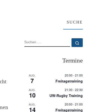
SUCHE
SUCHE
Suchen …
Termine
20:00
-
21:00
AUG.
7
cht
Freitagstraining
21:30
-
22:30
AUG.
10
UW-Rugby Training
20:00
-
21:00
AUG.
amen
14
Freitagstraining