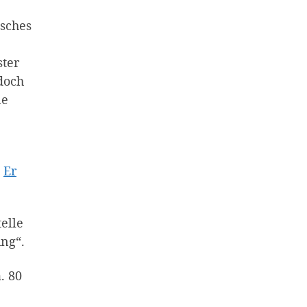
sches
ster
doch
ne
.
Er
elle
ung“.
. 80