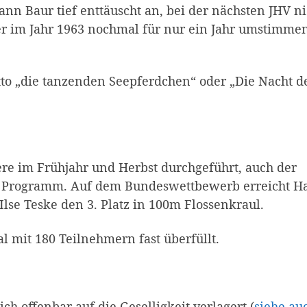
n Baur tief enttäuscht an, bei der nächsten JHV ni
er im Jahr 1963 nochmal für nur ein Jahr umstimme
tto „die tanzenden Seepferdchen“ oder „Die Nacht d
re im Frühjahr und Herbst durchgeführt, auch der
m Programm. Auf dem Bundeswettbewerb erreicht H
Ilse Teske den 3. Platz in 100m Flossenkraul.
al mit 180 Teil­nehmern fast überfüllt.
h offenbar auf die Geselligkeit verlagert (
siehe au