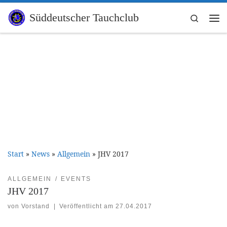
Zum Inhalt springen
Süddeutscher Tauchclub
Search
Me
Start
»
News
»
Allgemein
»
JHV 2017
ALLGEMEIN
EVENTS
JHV 2017
von
Vorstand
|
Veröffentlicht am
27.04.2017