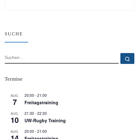
SUCHE
SUCHE
Su
Termine
20:00
-
21:00
AUG.
7
Freitagstraining
21:30
-
22:30
AUG.
10
UW-Rugby Training
20:00
-
21:00
AUG.
14
Freitagstraining