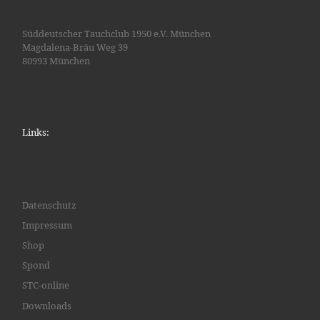
N
a
Süddeutscher Tauchclub 1950 e.V. München
v
Magdalena-Bräu Weg 39
i
80993 München
g
a
t
i
Links:
o
n
Datenschutz
Impressum
Shop
Spond
STC-online
Downloads