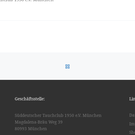
ZURÜCK ZUR BEITRAGSL
Geschäftsstelle:
Li
Da
Süddeutscher Tauchclub 1950 e.V. München
Magdalena-Bräu Weg 39
Im
80993 München
Sh