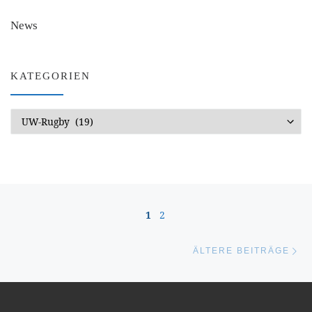
News
KATEGORIEN
Kategorien
Beitragsnavigation
1
2
Äl
ÄLTERE BEITRÄGE