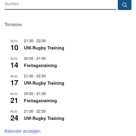
SUCHE
Su
Termine
21:30
-
22:30
AUG.
10
UW-Rugby Training
20:00
-
21:00
AUG.
14
Freitagstraining
21:30
-
22:30
AUG.
17
UW-Rugby Training
20:00
-
21:00
AUG.
21
Freitagstraining
21:30
-
22:30
AUG.
24
UW-Rugby Training
Kalender anzeigen