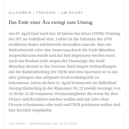
ALLGEMEIN
TRAINING
UW-RUGBY
Das Ende einer Ära zwingt zum Umzug
Am 07. April fand nach fast 50 Jahren das letzte (UWR)-Training
des STC im Stäblibad statt. Leider ist die Substanz des 1976
eröffneten Bades mittlerweile dermaßen marode, dass ein
Weiterbetrieb oder eine Sanierung durch die Stadt München
ausgeschlossen wurde und das Bad abgerissen werden muss.
Auch ein Neubau steht wegen der Finanzlage der Stadt
München derzeit in den Sternen. Nach langen Verhandlungen
mit der Bäderabteilung der SWM und dem Sportamt ist es uns
aber gelungen eine adäquate Ersatztrainingszeit zu
bekommen. Schon ab dem 12. April können wir im Hallenbad
Giesing-Harlaching in der Klausener Str. 22 jeweils montags von
21:30 bis 22:30 trainieren. Vereinsmitglieder die etwas für ihre
Fitness und Kondition machen wollen und mit oder ohne
Flossen schwimmen oder auch mal UWR probieren wollen sind
hier herzlich eingeladen.
von
Heike
Veröffentlicht am
12.04.2025