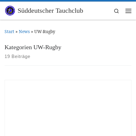
Zum Inhalt springen
Süddeutscher Tauchclub
Search
Me
Start
»
News
»
UW-Rugby
Kategorien UW-Rugby
19 Beiträge