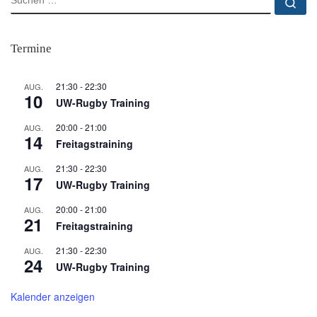
Su
Termine
21:30
-
22:30
AUG.
10
UW-Rugby Training
20:00
-
21:00
AUG.
14
Freitagstraining
21:30
-
22:30
AUG.
17
UW-Rugby Training
20:00
-
21:00
AUG.
21
Freitagstraining
21:30
-
22:30
AUG.
24
UW-Rugby Training
Kalender anzeigen