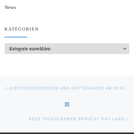
News
KATEGORIEN
Kategorien
Beitragsnavigation
Vorheriger Beitrag
EISSTOCKSCHIESSEN UND HÜTTENGAUDI AM 08.02.2026
ZURÜCK ZUR BEITRAGSL
Nä
NEUE TAUCHLEHRER BRAUCHT DAS LAND