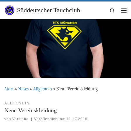
Zum Inhalt springen
Süddeutscher Tauchclub
Search
Me
Start
»
News
»
Allgemein
»
Neue Vereinskleidung
ALLGEMEIN
Neue Vereinskleidung
von
Vorstand
|
Veröffentlicht am
11.12.2018