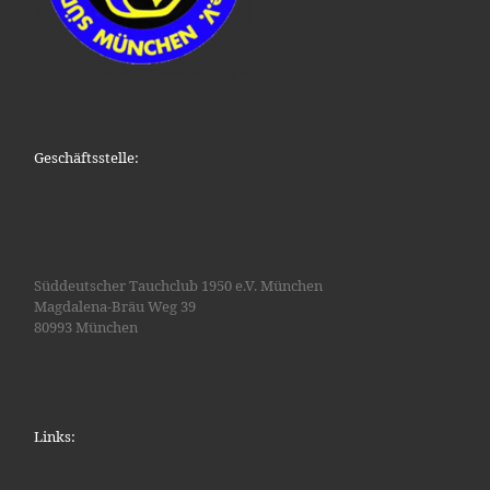
Geschäftsstelle:
Süddeutscher Tauchclub 1950 e.V. München
Magdalena-Bräu Weg 39
80993 München
Links: