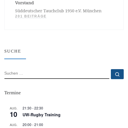
Vorstand
Süddeutscher Tauchclub 1950 e.V. München
201 BEITRÄGE
SUCHE
SUCHE
Su
Termine
21:30
-
22:30
AUG.
10
UW-Rugby Training
20:00
-
21:00
AUG.