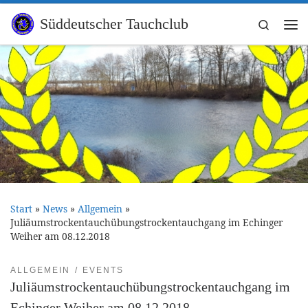
Zum Inhalt springen
Süddeutscher Tauchclub
Search
Me
Start
»
News
»
Allgemein
»
Juliäumstrockentauchübungstrockentauchgang im Echinger
Weiher am 08.12.2018
ALLGEMEIN
EVENTS
Juliäumstrockentauchübungstrockentauchgang im
Echinger Weiher am 08.12.2018