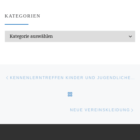
KATEGORIEN
Kategorien
Beitragsnavigation
Vorheriger Beitrag
KENNENLERNTREFFEN KINDER UND JUGENDLICHE AM 25.11.2018
ZURÜCK ZUR BEITRAGSL
Nä
NEUE VEREINSKLEIDUNG