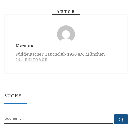
AUTOR
Vorstand
Süddeutscher Tauchclub 1950 e.V. München
201 BEITRÄGE
SUCHE
SUCHE
Su