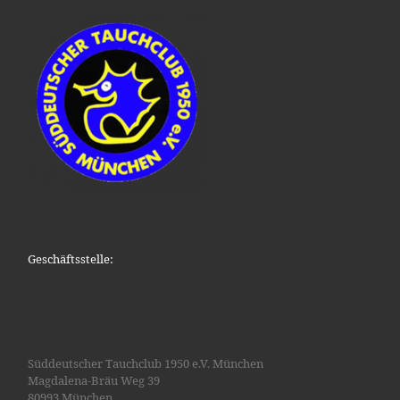
Geschäftsstelle:
Süddeutscher Tauchclub 1950 e.V. München
Magdalena-Bräu Weg 39
80993 München