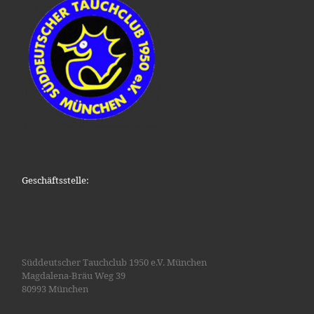
Geschäftsstelle:
Süddeutscher Tauchclub 1950 e.V. München
Magdalena-Bräu Weg 39
80993 München