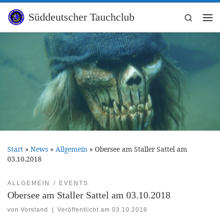
Zum Inhalt springen
Süddeutscher Tauchclub
Search
Me
Start
»
News
»
Allgemein
»
Obersee am Staller Sattel am
03.10.2018
ALLGEMEIN
EVENTS
Obersee am Staller Sattel am 03.10.2018
von
Vorstand
|
Veröffentlicht am
03.10.2018