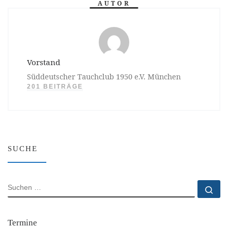
AUTOR
Vorstand
Süddeutscher Tauchclub 1950 e.V. München
201 BEITRÄGE
SUCHE
SUCHE
Su
Termine