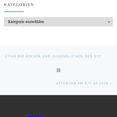
KATEGORIEN
Kategorien
Beitragsnavigation
Vorheriger Beitrag
FÜR DIE KINDER UND JUGENDLICHEN DES STC
ZURÜCK ZUR BEITRAGSL
Nä
ATTERSEE AM 6./7.10.2018