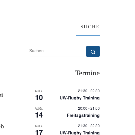
SUCHE
SUCHE
Suchen …
Termine
21:30
-
22:30
AUG.
ei
10
UW-Rugby Training
20:00
-
21:00
AUG.
14
Freitagstraining
Ob
21:30
-
22:30
AUG.
17
UW-Rugby Training