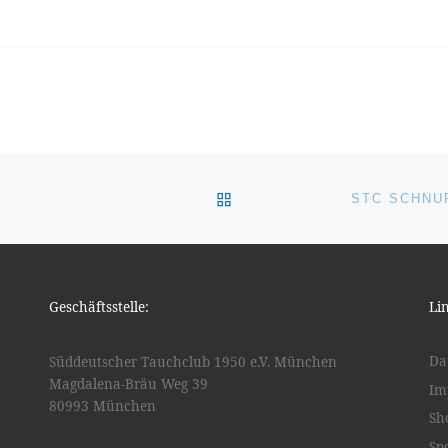
ZURÜCK ZUR BEITRAGSL
Geschäftsstelle:
Li
Da
Süddeutscher Tauchclub 1950 e.V. München
Magdalena-Bräu Weg 39
Im
80993 München
Sh
Sp