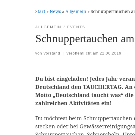
Start
»
News
»
Allgemein
»
Schnuppertauchen am
ALLGEMEIN
EVENTS
Schnuppertauchen am
von
Vorstand
|
Veröffentlicht am
22.06.2019
Du bist eingeladen! Jedes Jahr vera
Deutschland den TAUCHERTAG. An e
Motto „Deutschland taucht was“ di
zahlreichen Aktivitäten ein!
Du möchtest beim Schnuppertauchen e
stecken oder bei Gewässerreinigungs
Schnuppertauchen, Schnorcheln, Unte