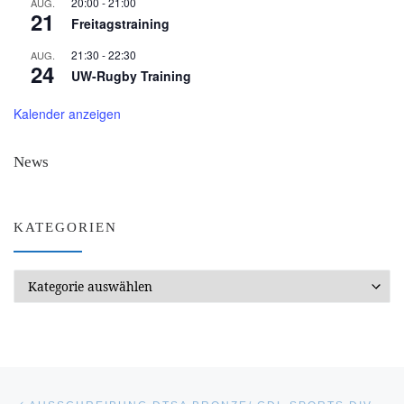
20:00
-
21:00
AUG.
21
Freitagstraining
21:30
-
22:30
AUG.
24
UW-Rugby Training
Kalender anzeigen
News
KATEGORIEN
Kategorien
Beitragsnavigation
Vorheriger Beitrag