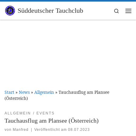
Zum Inhalt springen
Süddeutscher Tauchclub
Search
Me
Start
»
News
»
Allgemein
»
Tauchausflug am Plansee
(Österreich)
ALLGEMEIN
EVENTS
Tauchausflug am Plansee (Österreich)
von
Manfred
|
Veröffentlicht am
08.07.2023