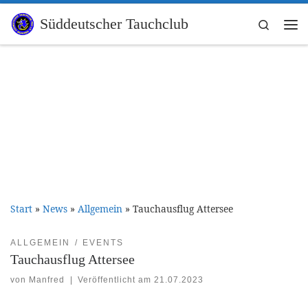
Zum Inhalt springen
Süddeutscher Tauchclub
Search
Me
Start
»
News
»
Allgemein
»
Tauchausflug Attersee
ALLGEMEIN
EVENTS
Tauchausflug Attersee
von
Manfred
|
Veröffentlicht am
21.07.2023