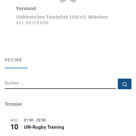
Vorstand
Süddeutscher Tauchclub 1950 e.V. München
201 BEITRÄGE
SUCHE
SUCHE
Su
Termine
21:30
-
22:30
AUG.
10
UW-Rugby Training