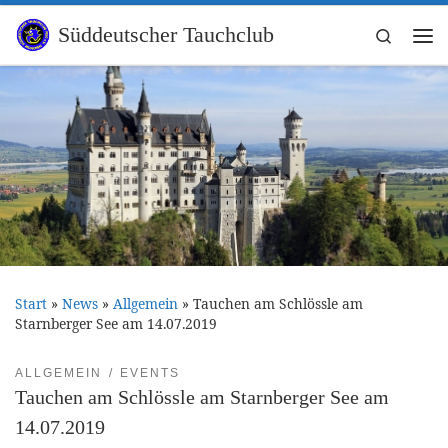
Zum Inhalt springen
Süddeutscher Tauchclub
Search
Me
Start
»
News
»
Allgemein
»
Tauchen am Schlössle am
Starnberger See am 14.07.2019
ALLGEMEIN
EVENTS
Tauchen am Schlössle am Starnberger See am
14.07.2019