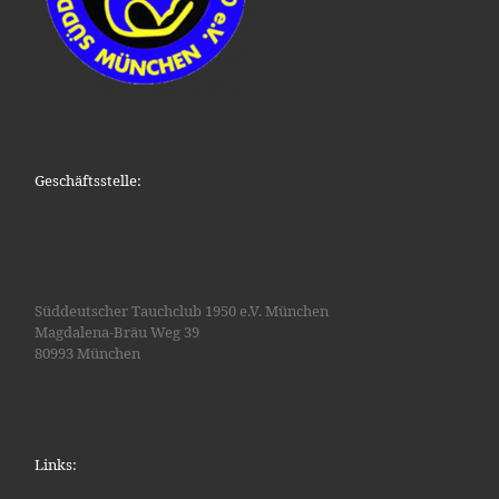
Geschäftsstelle:
Süddeutscher Tauchclub 1950 e.V. München
Magdalena-Bräu Weg 39
80993 München
Links: