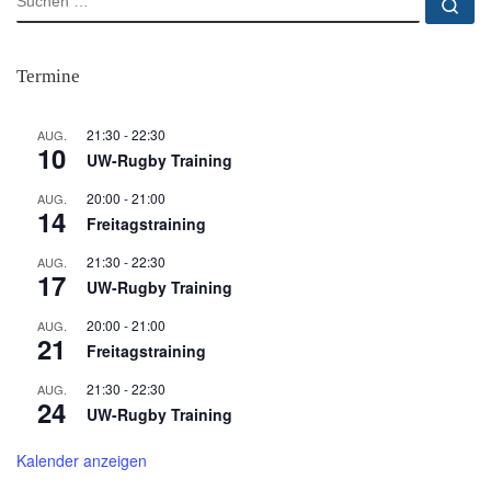
Su
Termine
21:30
-
22:30
AUG.
10
UW-Rugby Training
20:00
-
21:00
AUG.
14
Freitagstraining
21:30
-
22:30
AUG.
17
UW-Rugby Training
20:00
-
21:00
AUG.
21
Freitagstraining
21:30
-
22:30
AUG.
24
UW-Rugby Training
Kalender anzeigen