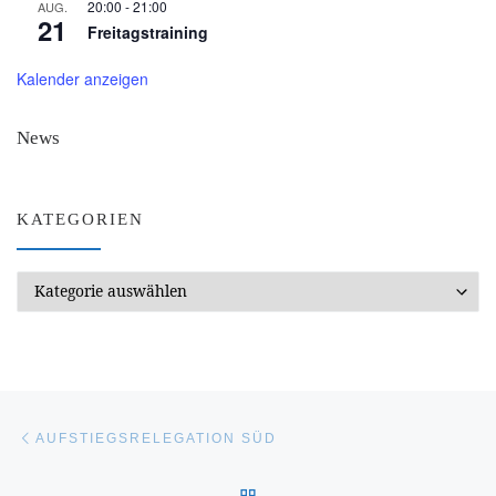
20:00
-
21:00
AUG.
21
Freitagstraining
Kalender anzeigen
News
KATEGORIEN
Kategorien
Beitragsnavigation
Vorheriger Beitrag
AUFSTIEGSRELEGATION SÜD
ZURÜCK ZUR BEITRAGSL