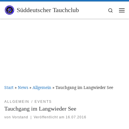
Zum Inhalt springen
Süddeutscher Tauchclub
Search
Me
Start
»
News
»
Allgemein
»
Tauchgang im Langwieder See
ALLGEMEIN
EVENTS
Tauchgang im Langwieder See
von
Vorstand
|
Veröffentlicht am
16.07.2016