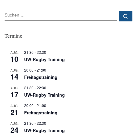
SUCHE
Su
Termine
21:30
-
22:30
AUG.
10
UW-Rugby Training
20:00
-
21:00
AUG.
14
Freitagstraining
21:30
-
22:30
AUG.
17
UW-Rugby Training
20:00
-
21:00
AUG.
21
Freitagstraining
21:30
-
22:30
AUG.
24
UW-Rugby Training