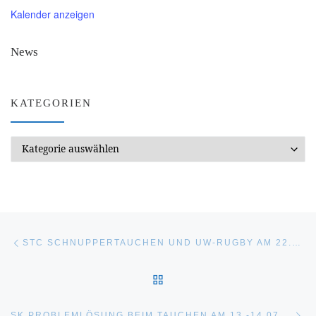
Kalender anzeigen
News
KATEGORIEN
Kategorien
Beitragsnavigation
Vorheriger Beitrag
STC SCHNUPPERTAUCHEN UND UW-RUGBY AM 22.06.2019 AM LANGWIEDER SEE
ZURÜCK ZUR BEITRAGSL
Nä
SK PROBLEMLÖSUNG BEIM TAUCHEN AM 13.-14.07.2019